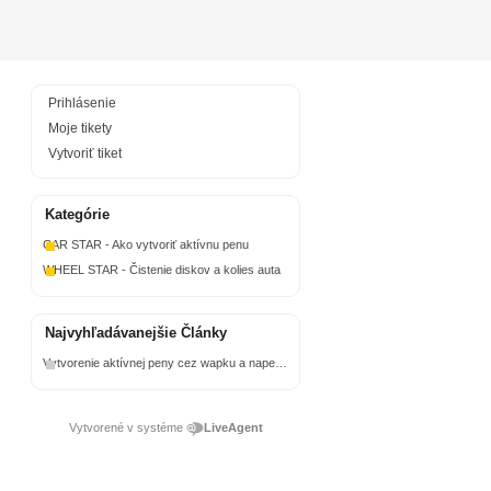
Prihlásenie
Moje tikety
Vytvoriť tiket
Kategórie
CAR STAR - Ako vytvoriť aktívnu penu
WHEEL STAR - Čistenie diskov a kolies auta
Najvyhľadávanejšie Články
Vytvorenie aktívnej peny cez wapku a napeňovaciu trysku
Vytvorené v systéme
LiveAgent