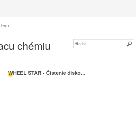
chémiu
iacu chémiu
WHEEL STAR - Čistenie diskov a kolies auta